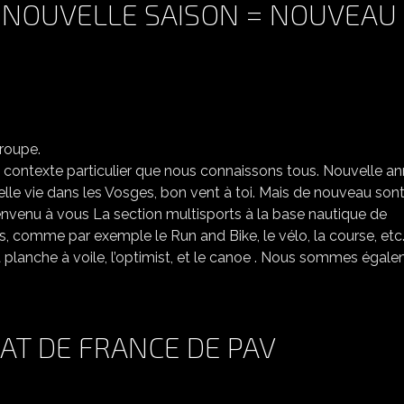
, NOUVELLE SAISON = NOUVEAU
EPRISE DE LA SECTION, NOUVELLE SAISON = NOUVEAU GROUPE.
le contexte particulier que nous connaissons tous. Nouvelle a
lle vie dans les Vosges, bon vent à toi. Mais de nouveau son
, bienvenu à vous La section multisports à la base nautique de
s, comme par exemple le Run and Bike, le vélo, la course, etc
 planche à voile, l’optimist, et le canoe . Nous sommes égal
T DE FRANCE DE PAV