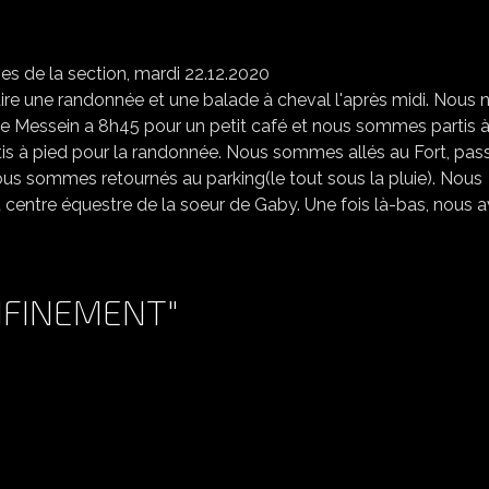
LES PARENTS ET LES JEUNES DE LA SECTION, MARDI 22.12.2020
re une randonnée et une balade à cheval l'après midi. Nous 
e Messein a 8h45 pour un petit café et nous sommes partis à
s à pied pour la randonnée. Nous sommes allés au Fort, pas
ous sommes retournés au parking(le tout sous la pluie). Nous
u centre équestre de la soeur de Gaby. Une fois là-bas, nous 
NFINEMENT"
SÉANCES EN LIGNE "CONFINEMENT"