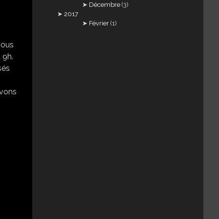
Décembre
(3)
2017
Février
(1)
nous
 9h.
sés
avons