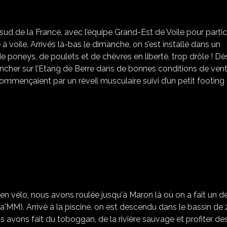
SALOMÉ AU CHAMPIONNAT DE FRANCE DE PAV
le sud de la France, avec l’équipe Grand-Est de Voile pour partic
oile. Arrivés là-bas le dimanche, on s’est installé dans un
 poneys, de poulets et de chèvres en liberté, trop drôle ! Dè
cher sur l’Etang de Berre dans de bonnes conditions de vent
mmençaient par un réveil musculaire suivi d’un petit footing
SORTIE VÉLO ET PISCINE
n vélo, nous avons roulée jusqu'à Maron là où on a fait un d
ua'MM). Arrivé à la piscine, on est descendu dans le bassin de
avons fait du toboggan, de la rivière sauvage et profiter de