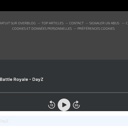
RATUIT SUR OVERBLOG
TOP ARTICLES
CONTACT
SIGNALER UN ABUS
C
COOKIES ET DONNÉES PERSONNELLES
PRÉFÉRENCES COOKIES
 Battle Royale - DayZ
 DayZ