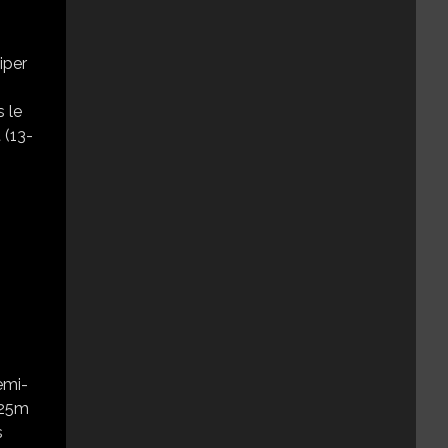
iper
s le
 (13-
emi-
 25m
s