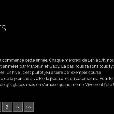
TS
LA SECTION MULTISPORTS
n a commencé cette année. Chaque mercredi de 14h à 17h, no
t animées par Marcellin et Gaby. Là bas nous faisons tous ty
es. En hiver, c'est plutôt jeu à terre par exemple course
ire de la planche à voile, du pédalo, et du catamaran... Pour le
les doigts glacés mais on s'amuse quand même. Vivement l'été !
2
>
>>