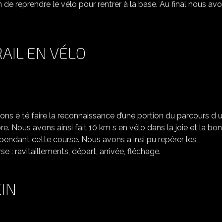
 de reprendre le vélo pour rentrer à la base. Au final nous av
AIL EN VÉLO
RECONNAISSANCE DU TRAIL EN VÉLO
ons é té faire la reconnaissance d’une portion du parcours d 
re. Nous avons ainsi fait 10 km s en vélo dans la joie et la bo
pendant cette course. Nous avons a insi pu repérer les
 : ravitaillements, départ, arrivée, fléchage.
EIN
BIKE AND RUN DE MESSEIN