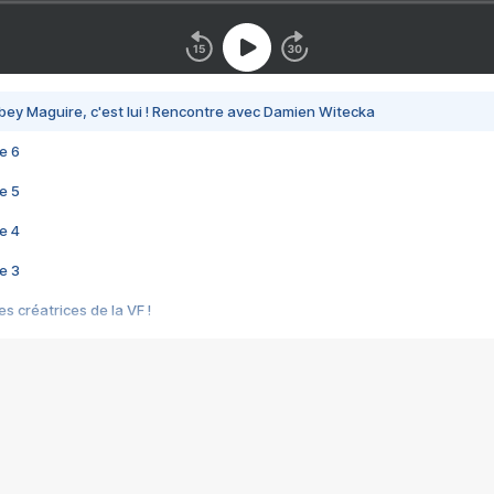
bey Maguire, c'est lui ! Rencontre avec Damien Witecka
e 6
e 5
e 4
e 3
s créatrices de la VF !
e 2
e 1
e Mektoub My Love arrive enfin ! Rencontre avec Shaïn Boumedine et Sal
i : après Toni en famille