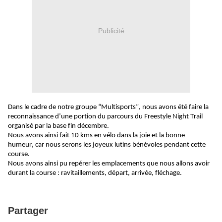
Publicité
Dans le cadre de notre groupe “Multisports”,
nous avons é
té
faire la
reconnaissance d’une portion du
parcours d
u
Freestyle Night
Trail
organisé par la base fin décembre.
Nous avons
ainsi
fait 10 km
s
en vélo
dans la joie et la bonne
humeur,
car nous
serons
les
joyeux lutins
bénévoles pendant cette
course.
Nous avons a
insi pu repérer
les emplacement
s q
ue nous allons avoir
durant la
course
:
ravitaillements, départ, arrivée, fléchage.
Partager